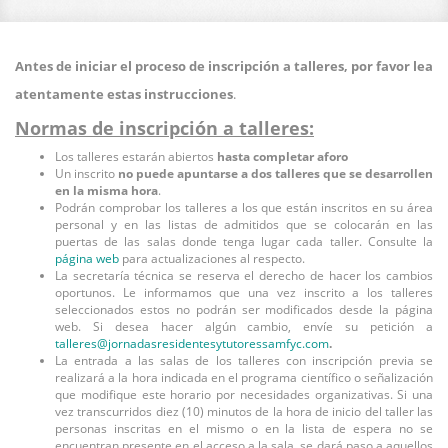
Antes de iniciar el proceso de inscripción a talleres, por favor lea
atentamente estas instrucciones
.
Normas de inscripción a talleres:
Los talleres estarán abiertos
hasta completar aforo
Un inscrito
no puede apuntarse a dos talleres que se desarrollen
en la misma hora
.
Podrán comprobar los talleres a los que están inscritos en su área
personal y en las listas de admitidos que se colocarán en las
puertas de las salas donde tenga lugar cada taller. Consulte la
página web
para actualizaciones al respecto.
La secretaría técnica se reserva el derecho de hacer los cambios
oportunos. Le informamos que una vez inscrito a los talleres
seleccionados estos no podrán ser modificados desde la página
web. Si desea hacer algún cambio, envíe su petición a
talleres@
jornadasresidentesytutoressamfyc.com
.
La entrada a las salas de los talleres con inscripción previa se
realizará a la hora indicada en el programa científico o señalización
que modifique este horario por necesidades organizativas. Si una
vez transcurridos diez (10) minutos de la hora de inicio del taller las
personas inscritas en el mismo o en la lista de espera no se
encuentran presente en el acceso a la sala, se dará paso a aquellos