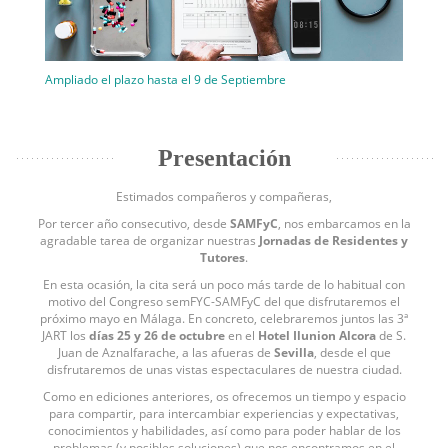
Ampliado el plazo hasta el 9 de Septiembre
Presentación
Estimados compañeros y compañeras,
Por tercer año consecutivo, desde
SAMFyC
, nos embarcamos en la
agradable tarea de organizar nuestras
Jornadas de Residentes y
Tutores
.
En esta ocasión, la cita será un poco más tarde de lo habitual con
motivo del Congreso semFYC-SAMFyC del que disfrutaremos el
próximo mayo en Málaga. En concreto, celebraremos juntos las 3ª
JART los
días 25 y 26 de octubre
en el
Hotel Ilunion Alcora
de S.
Juan de Aznalfarache, a las afueras de
Sevilla
, desde el que
disfrutaremos de unas vistas espectaculares de nuestra ciudad.
Como en ediciones anteriores, os ofrecemos un tiempo y espacio
para compartir, para intercambiar experiencias y expectativas,
conocimientos y habilidades, así como para poder hablar de los
problemas (y posibles soluciones) que nos encontramos en el