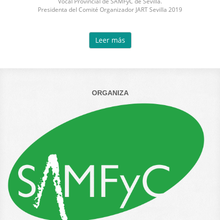
Vocal Provincial de SAMFyC de Sevilla.
Presidenta del Comité Organizador JART Sevilla 2019
Leer más
ORGANIZA